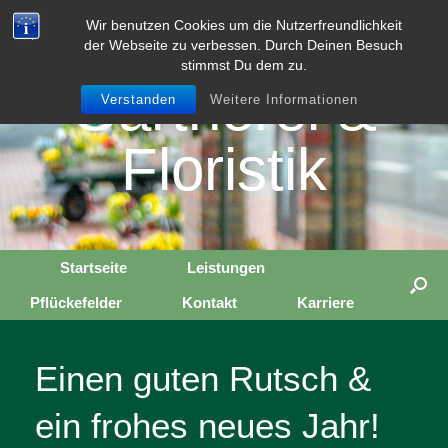
Zum
Rollwage
Wir benutzen Cookies um die Nutzerfreundlichkeit
Inhalt
der Webseite zu verbessen. Durch Deinen Besuch
springen
stimmst Du dem zu.
Gärtnerei &
Verstanden
Weitere Informationen
Floristik
Startseite
Leistungen
Pflückefelder
Kontakt
Karriere
Einen guten Rutsch &
ein frohes neues Jahr!