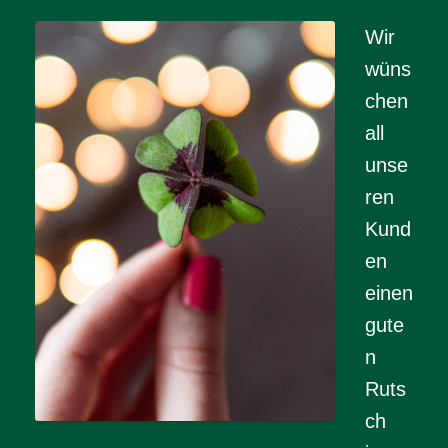
Wir
wüns
chen
all
unse
ren
Kund
en
einen
gute
n
Ruts
ch