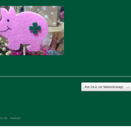
Am 14.2. ist Valentinstag!
→
ind mit
*
markiert