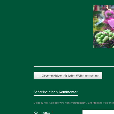
Beitragsnavigation
←
Geschenkideen für jeden Weihnachtsmann
Schreibe einen Kommentar
Deine E-Mail-Adresse wird nicht veröffentlicht.
Erforderliche Felder s
Kommentar
*