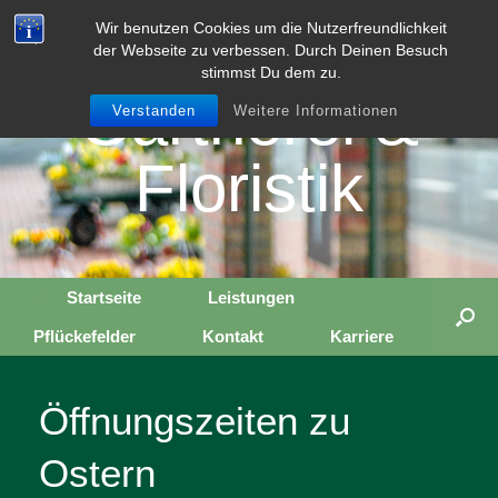
Zum
Rollwage
Wir benutzen Cookies um die Nutzerfreundlichkeit
Inhalt
der Webseite zu verbessen. Durch Deinen Besuch
springen
stimmst Du dem zu.
Gärtnerei &
Verstanden
Weitere Informationen
Floristik
Startseite
Leistungen
Pflückefelder
Kontakt
Karriere
Öffnungszeiten zu
Ostern