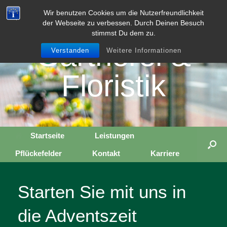
Zum
Rollwage
Wir benutzen Cookies um die Nutzerfreundlichkeit
Inhalt
der Webseite zu verbessen. Durch Deinen Besuch
springen
stimmst Du dem zu.
Gärtnerei &
Verstanden
Weitere Informationen
Floristik
Startseite
Leistungen
Pflückefelder
Kontakt
Karriere
Starten Sie mit uns in
die Adventszeit